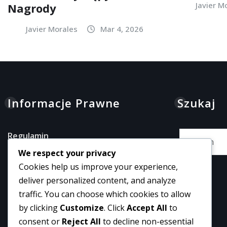
Javier M
Nagrody
Javier Morales
Mar 4, 2026
Informacje Prawne
Szukaj
Regulamin
We respect your privacy
Informacje
Cookies help us improve your experience,
Skontaktuj się z nami
deliver personalized content, and analyze
Preferencje plików cookie
traffic. You can choose which cookies to allow
by clicking
Customize
. Click
Accept All
to
Twoja prywatność
consent or
Reject All
to decline non-essential