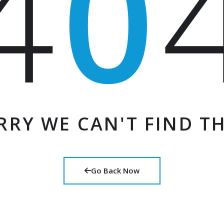
4
0
RRY WE CAN'T FIND TH
Go Back Now