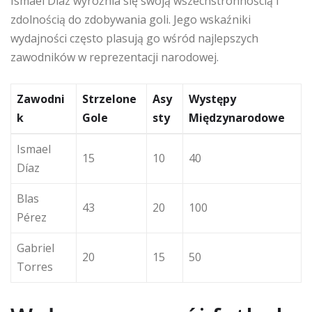
Ismael Díaz wyróżnia się swoją wszechstronnością i
zdolnością do zdobywania goli. Jego wskaźniki
wydajności często plasują go wśród najlepszych
zawodników w reprezentacji narodowej.
Zawodni
Strzelone
Asy
Występy
k
Gole
sty
Międzynarodowe
Ismael
15
10
40
Díaz
Blas
43
20
100
Pérez
Gabriel
20
15
50
Torres