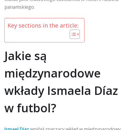
panamskiego.
Key sections in the article:
Jakie są
międzynarodowe
wkłady Ismaela Díaz
w futbol?
Ismael Díaz
wniósł znaczący wkład w międzynarodowy