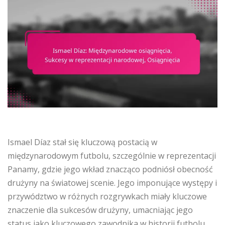
Ismael Díaz stał się kluczową postacią w
międzynarodowym futbolu, szczególnie w reprezentacji
Panamy, gdzie jego wkład znacząco podniósł obecność
drużyny na światowej scenie. Jego imponujące występy i
przywództwo w różnych rozgrywkach miały kluczowe
znaczenie dla sukcesów drużyny, umacniając jego
status jako kluczowego zawodnika w historii futbolu