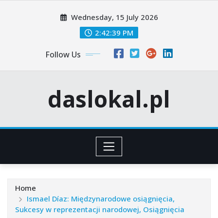
Skip
Wednesday, 15 July 2026
to
content
2:42:40 PM
Follow Us
daslokal.pl
Home
Ismael Díaz: Międzynarodowe osiągnięcia,
Sukcesy w reprezentacji narodowej, Osiągnięcia