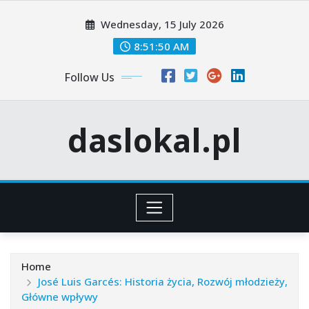
Skip
Wednesday, 15 July 2026
to
content
8:51:51 AM
Follow Us
daslokal.pl
Home
José Luis Garcés: Historia życia, Rozwój młodzieży,
Główne wpływy