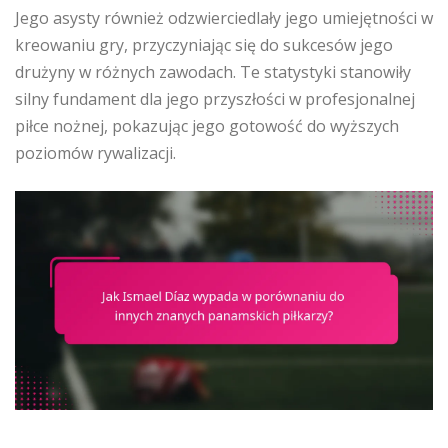
Jego asysty również odzwierciedlały jego umiejętności w
kreowaniu gry, przyczyniając się do sukcesów jego
drużyny w różnych zawodach. Te statystyki stanowiły
silny fundament dla jego przyszłości w profesjonalnej
piłce nożnej, pokazując jego gotowość do wyższych
poziomów rywalizacji.