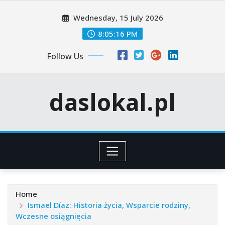
Skip
Wednesday, 15 July 2026
to
content
8:05:18 PM
Follow Us
daslokal.pl
Home
Ismael Díaz: Historia życia, Wsparcie rodziny,
Wczesne osiągnięcia